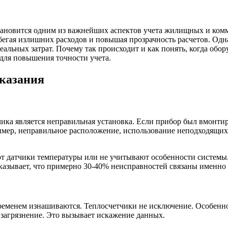
становится одним из важнейших аспектов учета жилищных и ком
егая излишних расходов и повышая прозрачность расчетов. Одна
еальных затрат. Почему так происходит и как понять, когда обор
ля повышения точности учета.
оказания
ика является неправильная установка. Если прибор был вмонти
пример, неправильное расположение, использование неподходящ
 датчики температуры или не учитывают особенности системы. 
казывает, что примерно 30-40% неисправностей связаны именн
 временем изнашиваются. Теплосчетчики не исключение. Особенн
загрязнение. Это вызывает искажение данных.