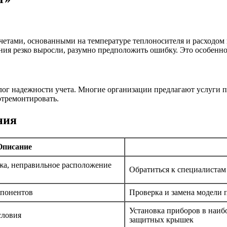
етами, основанными на температуре теплоносителя и расходом в
ания резко выросли, разумно предположить ошибку. Это особенн
лог надежности учета. Многие организации предлагают услуги п
отремонтировать.
ния
Описание
а, неправильное расположение
Обратиться к специалистам
мпонентов
Проверка и замена модели 
Установка приборов в наиб
словия
защитных крышек