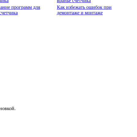
чика
вранье счетчика
ание программ для
Как избежать ошибок при
счетчика
демонтаже и монтаже
новкой.