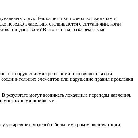
мунальных услуг. Теплосчетчики позволяют жильцам и
ко нередко владельцы сталкиваются с ситуациями, когда
удование дает сбой? В этой статье разберем самые
рован с нарушениями требований производителя или
их соединительных элементов или нарушение правил прокладки
В результате могут возникать локальные перепады давления,
о с монтажными ошибками.
о у устаревших моделей с большим сроком эксплуатации,