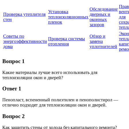
Прав
Обследование
Установка
вент
Проверка утеплителя
дверных и
теплоизоляционных
для
стен
оконных
пленок
сохр
зазоров
тепл
Экон
Советы по
Обзор и
Проверка системы
тепла
энергоэффективности
замена
отопления
капи
дома
уплотнителей
ремо
Вопрос 1
Какие материалы лучше всего использовать для
теплоизоляции окон и дверей?
Ответ 1
Пенопласт, вспененный полиэтилен и пенополистирол —
отлично подходят для теплоизоляции окон и дверей.
Вопрос 2
Как защитить стены от холода без капитального ремонта?