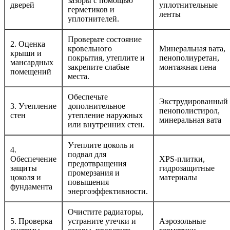
зазоры с помощью
дверей
уплотнительные
герметиков и
ленты
уплотнителей.
Проверьте состояние
2. Оценка
кровельного
Минеральная вата,
крыши и
покрытия, утеплите и
пенополиуретан,
мансардных
закрепите слабые
монтажная пена
помещений
места.
Обеспечьте
Экструдированный
3. Утепление
дополнительное
пенополистирол,
стен
утепление наружных
минеральная вата
или внутренних стен.
Утеплите цоколь и
4.
подвал для
Обеспечение
XPS-плитки,
предотвращения
защиты
гидрозащитные
промерзания и
цоколя и
материалы
повышения
фундамента
энергоэффективности.
Очистите радиаторы,
5. Проверка
устраните утечки и
Аэрозольные