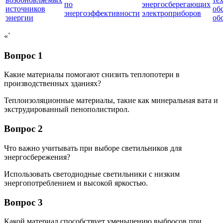
по
энергосберегающих
источников
об
энергоэффективности
электроприборов
энергии
об
«`
Вопрос 1
Какие материалы помогают снизить теплопотери в
производственных зданиях?
Теплоизоляционные материалы, такие как минеральная вата и
экструдированный пенополистирол.
Вопрос 2
Что важно учитывать при выборе светильников для
энергосбережения?
Использовать светодиодные светильники с низким
энергопотреблением и высокой яркостью.
Вопрос 3
Какой материал способствует уменьшению выбросов при