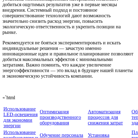
добиться ощутимых результатов уже в первые месяцы
внедрения. Системный подход и постоянное
совершенствование технологий дают возможность
значительно снизить расход энергии, повысить
экологическую ответственность и укрепить позиции на
рынке.
Рекомендуется не бояться экспериментировать и искать
индивидуальные решения — зачастую именно
инновационные идеи и правильное планирование позволяют
добиться максимальных эффектов с минимальными
затратами. Важно помнить, что каждое увеличение
энергоэффективности — это вклад в будущее нашей планеты
и экономическую устойчивость компании.
«`html
Использование
Оптимизация
Автоматизация
Об
LED-освещения
производственного
процессов для
те
для экономии
оборудования
снижения затрат
зд
энергии
Использование
Пл
Обучение персонала
Установка
возобновляемых
те