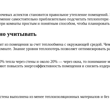
ключевых аспектов становится правильное утепление помещений. 
умение самостоятельно приблизительно подсчитать теплопотери
отери комнаты простым и понятным способом, чтобы планировать
жно учитывать
дит из помещения за счет теплообмена с окружающей средой. Че
мнате. Знание уровня теплопотерь позволяет оптимизировать ра
 30% тепла через стены и около 20% — через окна, то понимание
ляют повысить энергоэффективность помещения и снизить издер
и стена выполнена из менее теплоизоляционных материалов и без