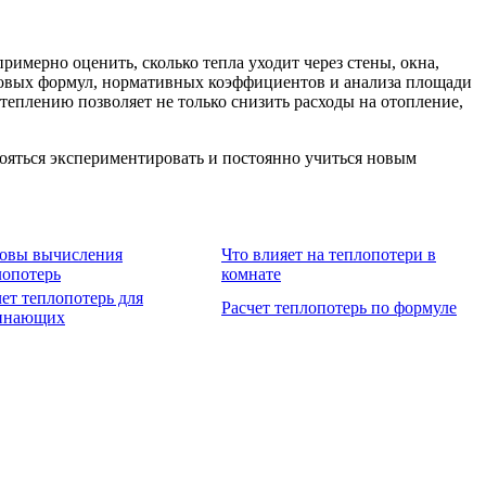
мерно оценить, сколько тепла уходит через стены, окна,
азовых формул, нормативных коэффициентов и анализа площади
утеплению позволяет не только снизить расходы на отопление,
бояться экспериментировать и постоянно учиться новым
овы вычисления
Что влияет на теплопотери в
лопотерь
комнате
чет теплопотерь для
Расчет теплопотерь по формуле
инающих