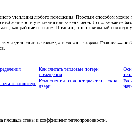
ного утепления любого помещения. Простым способом можно при
 о необходимости утепления или замены окон. Использование б
мать, как работает его дом. Помните, что правильный подход к 
.
етах и утеплении не такие уж и сложные задачи. Главное — не 
ов.
ределения
Как считать тепловые потери
Осн
помещения
теп
Компоненты теплопотерь: стены, окна,
Рас
чета теплопотерь
двери
нач
на площадь стены и коэффициент теплопроводности.