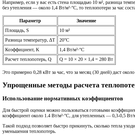
Например, если у вас есть стена площадью 10 м², разница тем
без утепления — около 1,4 Вт/м²·°C, то теплопотери за час сост
Параметр
Значение
Площадь, S
10 м²
Разница температур, ΔT
20°C
Коэффициент, K
1,4 Вт/м²·°C
Расчет теплопотерь, Q
Q = 10 × 20 × 1,4 = 280 Вт
Это примерно 0,28 кВт за час, что за месяц (30 дней) даст окол
Упрощенные методы расчета теплопоте
Использование нормативных коэффициентов
Для быстрой оценки можно пользоваться готовыми коэффициент
коэффициент около 1.4 Вт/м²·°C, для утепленных — 0,3-0,5 Вт/м
Такой подход позволяет быстро прикинуть, сколько тепла уход
уменьшения теплопотерь.