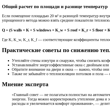
Общий расчет по площади и разнице температур
Если помещение площадью 20 м² и разницей температур внутри
упрощенного метода можно взять средние показатели теплоизо
Q = (S walls × K + S windows × K_w + S roof × K_r + S floor × 
Где K, K_w, K_r, K_f — соответствующие коэффициенты теплооб
Практические советы по снижению теп
Утепляйте стены изнутри и снаружи, чтобы снизить коэф
Устанавливайте энергоэффективные окна с двойным или 
Обратите внимание на двери и окна — важно, чтобы они
Также не забывайте о теплоизоляции потолков и пола — 
Мнение эксперта
«Главный совет — не полагаться полностью на автоматич
энергии. Тогда можно корректировать утепление дома и 
расходы и увеличивается комфорт проживания», — делит