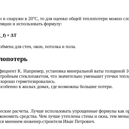
 и снаружи в 20°C, то для оценки общей теплопотери можно сло
ляции и использовать формулу:
K_f) × ΔT
мена для стен, окон, потолка и пола.
лопотерь
фициент K. Например, установка минеральной ваты толщиной 10
тройным стеклопакетом, что значительно уменьшит утечки тепл
 хорошо герметизировались.
особенно в жилых домах, где возможны большие потери.
еские расчеты. Лучше использовать упрощенные формулы как ор
экономить средства. Чем лучше утеплены стены и окна, тем мен
ся мнением инженер-строителя Иван Петрович.