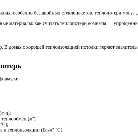
окнах, особенно без двойных стеклопакетов, теплопотери могут 
р. В домах с хорошей теплоизоляцией потолки теряют значитель
потерь
формула:
т·ч);
 теплообмен (м²);
°C);
 и теплоизоляции (Вт/м²·°C).