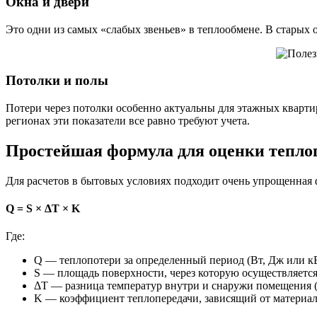
Окна и двери
Это одни из самых «слабых звеньев» в теплообмене. В старых 
Потолки и полы
Потери через потолки особенно актуальны для этажных кварти
регионах эти показатели все равно требуют учета.
Простейшая формула для оценки тепло
Для расчетов в бытовых условиях подходит очень упрощенная 
Q = S × ΔT × K
Где:
Q — теплопотери за определенный период (Вт, Дж или кВ
S — площадь поверхности, через которую осуществляется
ΔT — разница температур внутри и снаружи помещения (
K — коэффициент теплопередачи, зависящий от материала