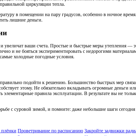
 правильной циркуляции тепла.
ратуру в помещении на пару градусов, особенно в ночное время
атить лишние деньги.
ии
о и увеличат ваши счета. Простые и быстрые меры утепления — э
ично и не бояться экспериментировать с недорогими материала
 самые холодные погодные условия.
 правильно подойти к решению. Большинство быстрых мер связан
обствует этому. Не обязательно вкладывать огромные деньги ил
 элементарные правила эксплуатации. В результате вы не только
орьбе с суровой зимой, и помните: даже небольшие шаги сегодн
 плёнки
Проветривание по расписанию
Закройте задвижки ради