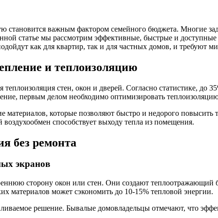
ую становится важным фактором семейного бюджета. Многие зада
ной статье мы рассмотрим эффективные, быстрые и доступные м
одойдут как для квартир, так и для частных домов, и требуют 
тепление и теплоизоляцию
теплоизоляция стен, окон и дверей. Согласно статистике, до 3
пление, первым делом необходимо оптимизировать теплоизоляци
 материалов, которые позволяют быстро и недорого повысить т
й воздухообмен способствует выходу тепла из помещения.
я без ремонта
ных экранов
ннюю сторону окон или стен. Они создают теплоотражающий бар
ких материалов может сэкономить до 10-15% тепловой энергии.
ливаемое решение. Бывалые домовладельцы отмечают, что эффек