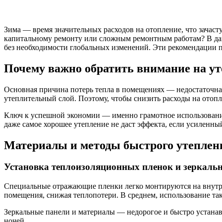
Зима — время значительных расходов на отопление, что зачаст
капитальному ремонту или сложным ремонтным работам? В дан
без необходимости глобальных изменений. Эти рекомендации п
Почему важно обратить внимание на у
Основная причина потерь тепла в помещениях — недостаточная 
утеплительный слой. Поэтому, чтобы снизить расходы на ото
Ключ к успешной экономии — именно грамотное использование
даже самое хорошее утепление не даст эффекта, если усиленны
Материалы и методы быстрого утеплени
Установка теплоизоляционных пленок и зеркаль
Специальные отражающие пленки легко монтируются на внутре
помещения, снижая теплопотери. В среднем, использование та
Зеркальные панели и материалы — недорогое и быстро устанав
ночей.