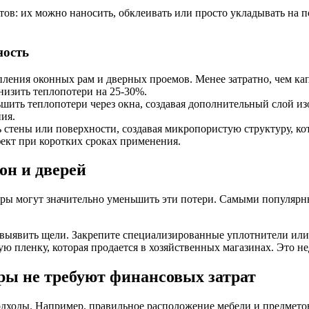
тов: их можно наносить, обклеивать или просто укладывать на
ность
епления оконных рам и дверных проемов. Менее затратно, чем к
снизить теплопотери на 25-30%.
шить теплопотери через окна, создавая дополнительный слой из
ия.
ь стены или поверхности, создавая микропористую структуру, к
ект при коротких сроках применения.
он и дверей
ры могут значительно уменьшить эти потери. Самыми популярн
.
, выявить щели. Закрепите специализированные уплотнители ил
 пленку, которая продается в хозяйственных магазинах. Это нед
ры не требуют финансовых затрат
дходы. Например, правильное расположение мебели и предметов