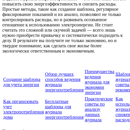
повысить свою энергоэффективность и снизить расходы.
Простые методы, такие как создание шаблона, регулярное
фиксирование показаний и их анализ, позволяют не только
контролировать расходы, но и развивать осознанное
отношение к использованию электроэнергии. Не стоит
считать это сложной или скучной задачей — всего лишь
нужно приобрести привычку и систематически подходить к
делу. В результате вы получите не только экономию, но и
твердое понимание, как сделать свое жилье более
экологически ответственным и экономичным.
Преимущества
Обзор лучших
Шабло
ведения
Создание шаблона
способов ведения
журнал
журнала для
для учета энергии
журнала
советы
экономии
энергопотребления
рекоме
энергии
Практические
Как
Как организовать
Бесплатные
советы по
исполь
учет
шаблоны для
анализу
журнал
электропотребления
журнала
данных
сниже
дома
энергопотребления
журнала
расход