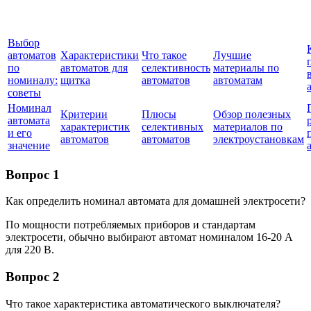
Выбор
автоматов
Характеристики
Что такое
Лучшие
по
автоматов для
селективность
материалы по
номиналу:
щитка
автоматов
автоматам
советы
Номинал
Критерии
Плюсы
Обзор полезных
автомата
характеристик
селективных
материалов по
и его
автоматов
автоматов
электроустановкам
значение
Вопрос 1
Как определить номинал автомата для домашней электросети?
По мощности потребляемых приборов и стандартам
электросети, обычно выбирают автомат номиналом 16-20 А
для 220 В.
Вопрос 2
Что такое характеристика автоматического выключателя?