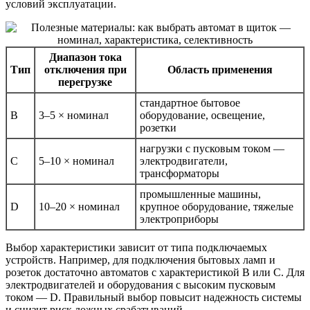
условий эксплуатации.
Диапазон тока
Тип
отключения при
Область применения
перегрузке
стандартное бытовое
B
3–5 × номинал
оборудование, освещение,
розетки
нагрузки с пусковым током —
C
5–10 × номинал
электродвигатели,
трансформаторы
промышленные машины,
D
10–20 × номинал
крупное оборудование, тяжелые
электроприборы
Выбор характеристики зависит от типа подключаемых
устройств. Например, для подключения бытовых ламп и
розеток достаточно автоматов с характеристикой B или C. Для
электродвигателей и оборудования с высоким пусковым
током — D. Правильный выбор повысит надежность системы
и снизит риск ложных срабатываний.