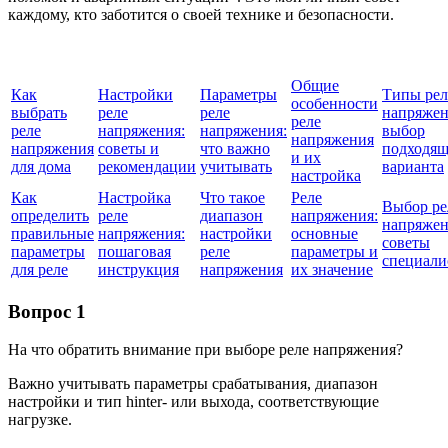
каждому, кто заботится о своей технике и безопасности.
Общие
Как
Настройки
Параметры
Типы рел
особенности
выбрать
реле
реле
напряжен
реле
реле
напряжения:
напряжения:
выбор
напряжения
напряжения
советы и
что важно
подходящ
и их
для дома
рекомендации
учитывать
варианта
настройка
Как
Настройка
Что такое
Реле
Выбор ре
определить
реле
диапазон
напряжения:
напряжен
правильные
напряжения:
настройки
основные
советы
параметры
пошаговая
реле
параметры и
специали
для реле
инструкция
напряжения
их значение
Вопрос 1
На что обратить внимание при выборе реле напряжения?
Важно учитывать параметры срабатывания, диапазон
настройки и тип hinter- или выхода, соответствующие
нагрузке.