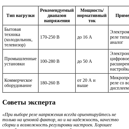
Рекомендуемый
Мощность/
Тип нагрузки
диапазон
нормативный
Приме
напряжения
ток
Бытовая
Электром
техника
170-250 В
до 16 А
реле тип
(холодильник,
аналог
телевизор)
Электрон
Промышленные
цифровое
100-280 В
до 50 А
установки
расшире
настройк
Микропр
Коммерческое
от 20 А и
180-260 В
реле со 
оборудование
выше
дисплеем
Советы эксперта
«При выборе реле напряжения всегда ориентируйтесь не
только на ценовой фактор, но и на надежность, качество
сборки и возможность регулировки настроек. Хорошее