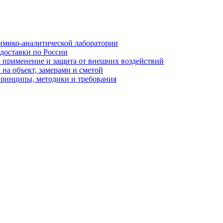
имико-аналитической лаборатории
 доставки по России
: применение и защита от внешних воздействий
на объект, замерами и сметой
принципы, методики и требования