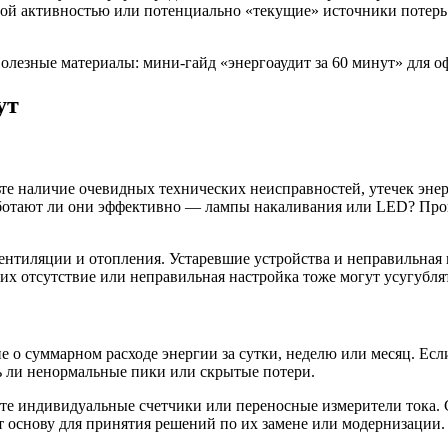
ной активностью или потенциально «текущие» источники потерь
ут
рьте наличие очевидных технических неисправностей, утечек эн
ботают ли они эффективно — лампы накаливания или LED? Прове
ентиляции и отопления. Устаревшие устройства и неправильная 
их отсутствие или неправильная настройка тоже могут усугубля
 о суммарном расходе энергии за сутки, неделю или месяц. Если
ть ли ненормальные пики или скрытые потери.
йте индивидуальные счетчики или переносные измерители тока.
т основу для принятия решений по их замене или модернизации.