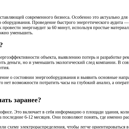
ставляющей современного бизнеса. Особенно это актуально для 
оборудования. Проведение быстрого энергетического аудита — о
ак провести энергоаудит за 60 минут, используя простые матери
можно уменьшить.
?
нергоэффективности объекта, выявлению потерь и разработке 
ить деньги, но и уменьшить экологический след компании. В со
ития.
ение о состоянии энергооборудования и выявить основные напр
сто нет возможности потратить часы на глубокий анализ, а опер
нать заранее?
офисе. Это включает в себя информацию о площади здания, коли
а последние 6-12 месяцев. Они позволяют понять, где именно ра
и схему электрораспределения, чтобы легче ориентироваться в