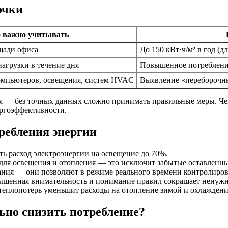
очки
 важно учитывать
щади офиса
До 150 кВт·ч/м² в год (
агрузки в течение дня
Повышенное потребление
омпьютеров, освещения, систем HVAC
Выявление «переборочны
 — без точных данных сложно принимать правильные меры. Чем 
ергоэффективности.
ребления энергии
 расход электроэнергии на освещение до 70%.
 для освещения и отопления — это исключит забытые оставлен
ния — они позволяют в режиме реального времени контролирова
ышенная внимательность и понимание правил сокращает ненужн
теплопотерь уменьшит расходы на отопление зимой и охлаждени
ьно снизить потребление?