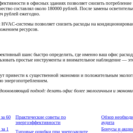
ективности в офисных зданиях позволяет снизить потребление 
чество составлял около 180000 рублей. После замены осветител
яч рублей ежегодно.
я HVAC-системы позволяет снизить расходы на кондиционирован
ложением ресурсов.
ективный шанс быстро определить, где именно ваш офис расход
ьзовать простые инструменты и внимательное наблюдение — эт
ут привести к существенной экономии и положительным эколог
ию энергопотреблением.
вдохновляющий подход: делать офис более экологичным и эконом
за 60
Практические советы по
Обзор необход
энергоэффективности
аудитa
 за 1
Бонусы и акци
Типовые ошибки при энергоаудите