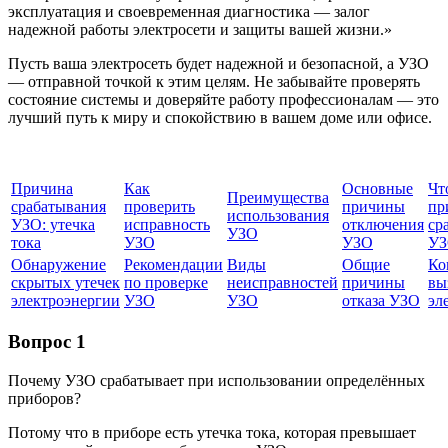
эксплуатация и своевременная диагностика — залог
надежной работы электросети и защиты вашей жизни.»
Пусть ваша электросеть будет надежной и безопасной, а УЗО
— отправной точкой к этим целям. Не забывайте проверять
состояние системы и доверяйте работу профессионалам — это
лучший путь к миру и спокойствию в вашем доме или офисе.
Причина
Как
Основные
Чт
Преимущества
срабатывания
проверить
причины
пр
использования
УЗО: утечка
исправность
отключения
ср
УЗО
тока
УЗО
УЗО
У
Обнаружение
Рекомендации
Виды
Общие
Ко
скрытых утечек
по проверке
неисправностей
причины
вы
электроэнергии
УЗО
УЗО
отказа УЗО
эл
Вопрос 1
Почему УЗО срабатывает при использовании определённых
приборов?
Потому что в приборе есть утечка тока, которая превышает