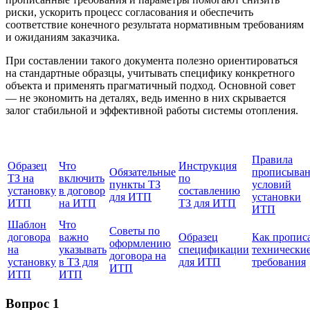
риски, ускорить процесс согласования и обеспечить
соответствие конечного результата нормативным требованиям
и ожиданиям заказчика.
При составлении такого документа полезно ориентироваться
на стандартные образцы, учитывать специфику конкретного
объекта и применять прагматичный подход. Основной совет
— не экономить на деталях, ведь именно в них скрывается
залог стабильной и эффективной работы системы отопления.
Правила
Образец
Что
Инструкция
Обязательные
прописыва
ТЗ на
включить
по
пункты ТЗ
условий
установку
в договор
составлению
для ИТП
установки
ИТП
на ИТП
ТЗ для ИТП
ИТП
Шаблон
Что
Советы по
договора
важно
Образец
Как пропис
оформлению
на
указывать
спецификации
технически
договора на
установку
в ТЗ для
для ИТП
требования
ИТП
ИТП
ИТП
Вопрос 1