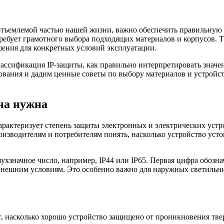
еотъемлемой частью нашей жизни, важно обеспечить правильную 
бует грамотного выбора подходящих материалов и корпусов. Табл
шения для конкретных условий эксплуатации.
лассификация IP-защиты, как правильно интерпретировать значени
вания и дадим ценные советы по выбору материалов и устройст
на нужна
рактеризует степень защиты электронных и электрических устрой
роизводителям и потребителям понять, насколько устройство уст
вухзначное число, например, IP44 или IP65. Первая цифра обозна
 внешним условиям. Это особенно важно для наружных светильни
т, насколько хорошо устройство защищено от проникновения тве