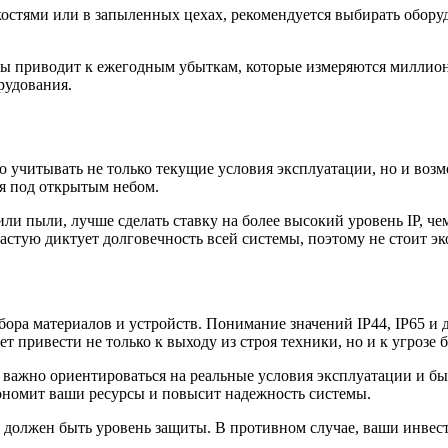
стями или в запыленных цехах, рекомендуется выбирать оборуд
ты приводит к ежегодным убыткам, которые измеряются миллио
рудования.
 учитывать не только текущие условия эксплуатации, но и возм
ся под открытым небом.
или пыли, лучше сделать ставку на более высокий уровень IP, 
ачастую диктует долговечность всей системы, поэтому не стоит 
ра материалов и устройств. Понимание значений IP44, IP65 и 
привести не только к выходу из строя техники, но и к угрозе б
я важно ориентироваться на реальные условия эксплуатации и 
ономит ваши ресурсы и повысит надежность системы.
 должен быть уровень защиты. В противном случае, ваши инвес