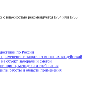
 с влажностью рекомендуется IP54 или IP55.
 доставки по России
: применение и защита от внешних воздействий
на объект, замерами и сметой
принципы, методики и требования
ципы работы и области применения