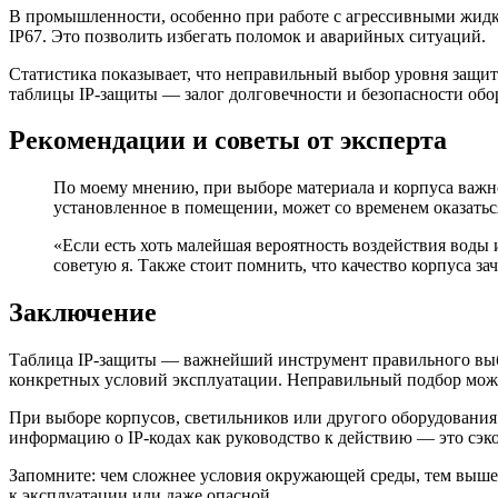
В промышленности, особенно при работе с агрессивными жидко
IP67. Это позволить избегать поломок и аварийных ситуаций.
Статистика показывает, что неправильный выбор уровня защи
таблицы IP-защиты — залог долговечности и безопасности обо
Рекомендации и советы от эксперта
По моему мнению, при выборе материала и корпуса важно
установленное в помещении, может со временем оказать
«Если есть хоть малейшая вероятность воздействия воды 
советую я. Также стоит помнить, что качество корпуса з
Заключение
Таблица IP-защиты — важнейший инструмент правильного выбо
конкретных условий эксплуатации. Неправильный подбор может 
При выборе корпусов, светильников или другого оборудовани
информацию о IP-кодах как руководство к действию — это сэк
Запомните: чем сложнее условия окружающей среды, тем выше
к эксплуатации или даже опасной.