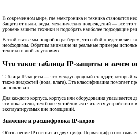
В современном мире, где электроника и техника становятся н
Защита от пыли, воды, механических повреждений — все это тре
уровень защиты техники и подобрать наиболее подходящие ре
В этой статье мы подробно разберем, что собой представляет к
необходимы. Обратим внимание на реальные примеры использо
техники в любых условиях.
Что такое таблица IP-защиты и зачем о
Таблица IP-защиты — это международный стандарт, который ха
также жидкостей (вода, влага). Эта классификация помогает п
использовать.
Для каждого корпуса, корпуса или оборудования указывается д
эти показатели, тем более устойчивым считается устройство к
эксплуатируемых вне помещений.
Значение и расшифровка IP-кодов
Обозначение IP состоит из двух цифр. Первая цифра показывае