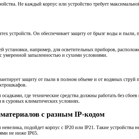
ройства. Не каждый корпус или устройство требует максимальн
тех устройств. Он обеспечивает защиту от брызг воды и пыли, 
ней установки, например, для осветительных приборов, распол
с умеренной запыленностью и сухими условиями.
антирует защиту от пыли в полном объеме и от водяных струй п
ектрошкафов.
и осадками, где технические средства должны работать без сбо
в суровых климатических условиях.
материалов с разным IP-кодом
невелика, подойдет корпус с IP20 или IP21. Такие устройства н
ями не ниже IP65.