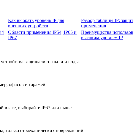
Как выбрать уровень IP для
Разбор таблицы IP: защи
внешних устройств
применения
44
Области применения IP54, IP65 и
Преимущества использов
IP67
высоким уровнем IP
ы устройства защищали от пыли и воды.
ер, офисов и гаражей.
й влаге, выбирайте IP67 или выше.
на, только от механических повреждений.