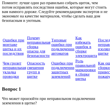
Помните: лучше один раз правильно собрать щиток, чем
потом исправлять последствия ошибок, которые могут стоить
вам намного дороже. Следуйте рекомендациям экспертов и не
экономьте на качестве материалов, чтобы сделать ваш дом
безопасным и уютным.
Почему
Как
Ошибки при
Типовые
Послед
неправильная
избежать
монтаже
ошибки при
неправ
сборка
ошибок в
щитка и их
подключении
изоляц
опасна для
сборке
последствия
автоматов
щитке
безопасности
электрощита
Роль
Чем грозит
Опасность
Ошибки при
Как о
правильной
неправильная
смешения
подключении
сборки
маркировки
укладка
групп в
защитных
привес
в сборке
проводки
щитке
заземлений
пожар
щитка
Вопрос 1
Что может произойти при неправильном подключении
заземления в щитке?