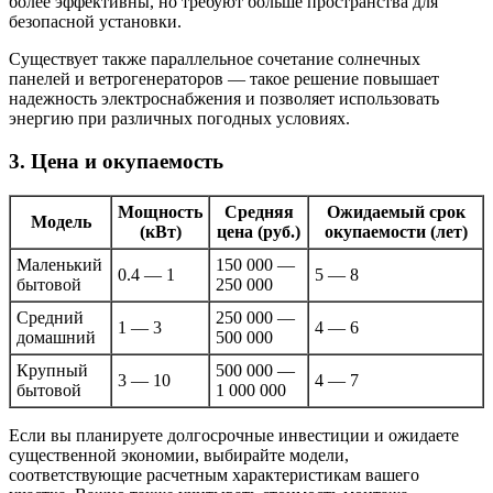
более эффективны, но требуют больше пространства для
безопасной установки.
Существует также параллельное сочетание солнечных
панелей и ветрогенераторов — такое решение повышает
надежность электроснабжения и позволяет использовать
энергию при различных погодных условиях.
3. Цена и окупаемость
Мощность
Средняя
Ожидаемый срок
Модель
(кВт)
цена (руб.)
окупаемости (лет)
Маленький
150 000 —
0.4 — 1
5 — 8
бытовой
250 000
Средний
250 000 —
1 — 3
4 — 6
домашний
500 000
Крупный
500 000 —
3 — 10
4 — 7
бытовой
1 000 000
Если вы планируете долгосрочные инвестиции и ожидаете
существенной экономии, выбирайте модели,
соответствующие расчетным характеристикам вашего