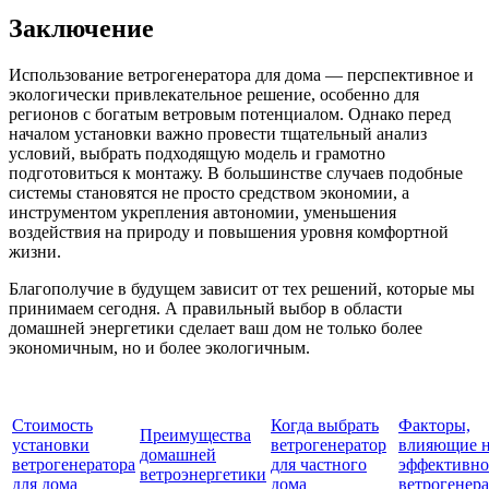
Заключение
Использование ветрогенератора для дома — перспективное и
экологически привлекательное решение, особенно для
регионов с богатым ветровым потенциалом. Однако перед
началом установки важно провести тщательный анализ
условий, выбрать подходящую модель и грамотно
подготовиться к монтажу. В большинстве случаев подобные
системы становятся не просто средством экономии, а
инструментом укрепления автономии, уменьшения
воздействия на природу и повышения уровня комфортной
жизни.
Благополучие в будущем зависит от тех решений, которые мы
принимаем сегодня. А правильный выбор в области
домашней энергетики сделает ваш дом не только более
экономичным, но и более экологичным.
Стоимость
Когда выбрать
Факторы,
Преимущества
установки
ветрогенератор
влияющие 
домашней
ветрогенератора
для частного
эффективно
ветроэнергетики
для дома
дома
ветрогенера