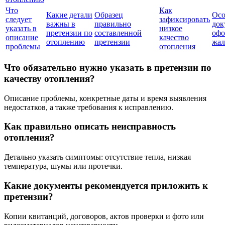
Что
Как
Какие детали
Образец
Осо
следует
зафиксировать
важны в
правильно
док
указать в
низкое
претензии по
составленной
офо
описание
качество
отоплению
претензии
жа
проблемы
отопления
Что обязательно нужно указать в претензии по
качеству отопления?
Описание проблемы, конкретные даты и время выявления
недостатков, а также требования к исправлению.
Как правильно описать неисправность
отопления?
Детально указать симптомы: отсутствие тепла, низкая
температура, шумы или протечки.
Какие документы рекомендуется приложить к
претензии?
Копии квитанций, договоров, актов проверки и фото или