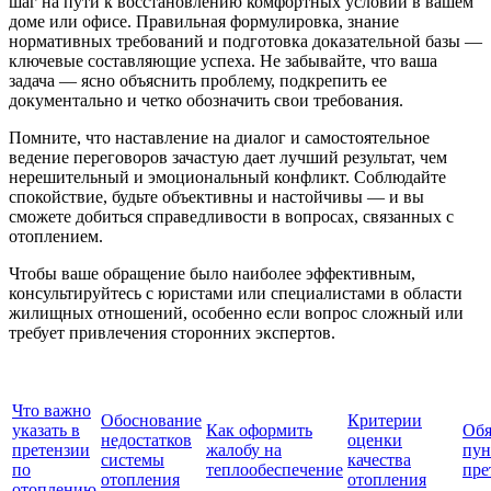
шаг на пути к восстановлению комфортных условий в вашем
доме или офисе. Правильная формулировка, знание
нормативных требований и подготовка доказательной базы —
ключевые составляющие успеха. Не забывайте, что ваша
задача — ясно объяснить проблему, подкрепить ее
документально и четко обозначить свои требования.
Помните, что наставление на диалог и самостоятельное
ведение переговоров зачастую дает лучший результат, чем
нерешительный и эмоциональный конфликт. Соблюдайте
спокойствие, будьте объективны и настойчивы — и вы
сможете добиться справедливости в вопросах, связанных с
отоплением.
Чтобы ваше обращение было наиболее эффективным,
консультируйтесь с юристами или специалистами в области
жилищных отношений, особенно если вопрос сложный или
требует привлечения сторонних экспертов.
Что важно
Обоснование
Критерии
указать в
Как оформить
Обя
недостатков
оценки
претензии
жалобу на
пун
системы
качества
по
теплообеспечение
пре
отопления
отопления
отоплению