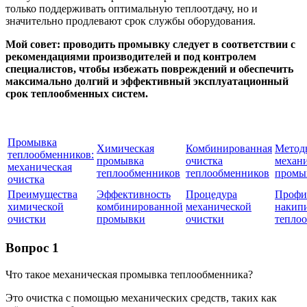
только поддерживать оптимальную теплоотдачу, но и
значительно продлевают срок службы оборудования.
Мой совет: проводить промывку следует в соответствии с
рекомендациями производителей и под контролем
специалистов, чтобы избежать повреждений и обеспечить
максимально долгий и эффективный эксплуатационный
срок теплообменных систем.
Промывка
Химическая
Комбинированная
Метод
теплообменников:
промывка
очистка
механ
механическая
теплообменников
теплообменников
промы
очистка
Преимущества
Эффективность
Процедура
Профи
химической
комбинированной
механической
накип
очистки
промывки
очистки
тепло
Вопрос 1
Что такое механическая промывка теплообменника?
Это очистка с помощью механических средств, таких как