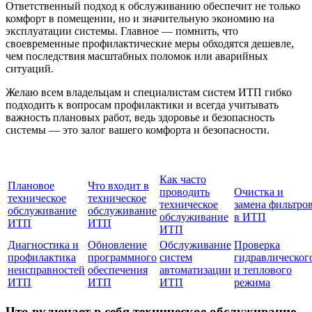
Ответственный подход к обслуживанию обеспечит не только
комфорт в помещении, но и значительную экономию на
эксплуатации системы. Главное — помнить, что
своевременные профилактические меры обходятся дешевле,
чем последствия масштабных поломок или аварийных
ситуаций.
Желаю всем владельцам и специалистам систем ИТП гибко
подходить к вопросам профилактики и всегда учитывать
важность плановых работ, ведь здоровье и безопасность
системы — это залог вашего комфорта и безопасности.
Как часто
Плановое
Что входит в
проводить
Очистка и
техническое
техническое
техническое
замена фильтро
обслуживание
обслуживание
обслуживание
в ИТП
ИТП
ИТП
ИТП
Диагностика и
Обновление
Обслуживание
Проверка
профилактика
программного
систем
гидравлическог
неисправностей
обеспечения
автоматизации
и теплового
ИТП
ИТП
ИТП
режима
Что включает в себя техническое обслуживание