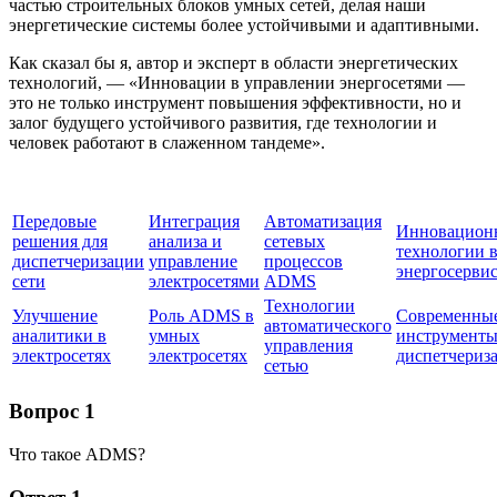
частью строительных блоков умных сетей, делая наши
энергетические системы более устойчивыми и адаптивными.
Как сказал бы я, автор и эксперт в области энергетических
технологий, — «Инновации в управлении энергосетями —
это не только инструмент повышения эффективности, но и
залог будущего устойчивого развития, где технологии и
человек работают в слаженном тандеме».
Передовые
Интеграция
Автоматизация
Инновацион
решения для
анализа и
сетевых
технологии 
диспетчеризации
управление
процессов
энергосерви
сети
электросетями
ADMS
Технологии
Улучшение
Роль ADMS в
Современны
автоматического
аналитики в
умных
инструмент
управления
электросетях
электросетях
диспетчериз
сетью
Вопрос 1
Что такое ADMS?