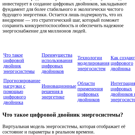
инвестирует в создание цифровых двойников, закладывают
фундамент для более стабильного и экологически чистого
будущего энергетики. Остается лишь подчеркнуть, что их
внедрение — это стратегический шаг, который поможет
сохранить конкурентоспособность и обеспечить надежное
энергоснабжение для миллионов людей.
Что такое
Преимущества
Технологии
Как создаю
цифровой
использования
моделирования
цифрового
двойник
цифровых
энергосистем
двойника
энергосистемы
двойников
Прогнозирование
Области
Интеграци
нагрузки с
Инновационные
применения
цифровых
помощью
решения в
цифровых
двойников 
цифрового
энергетике
двойников
энергосист
двойника
Что такое цифровой двойник энергосистемы?
Виртуальная модель энергосистемы, которая отображает её
состояние и параметры в реальном времени.