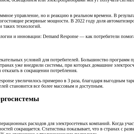
мное управление, но и реакцию в реальном времени. В результа
рогостоящие резервные мощности. В 2022 году доля автоматизи
и таких технологий.
лекательных условий для потребителей. Большинство программ
странах уже внедрили системы, при которых домашние электрос
 отказать в сокращении потребления.
esponse увеличилось примерно в 3 раза, благодаря выгодным та
лей становится все более массовым и доступным.
ергосистемы
ерационных расходов для электросетевых компаний. Когда участ
остей сокращается. Статистика показывает, что в странах с ра