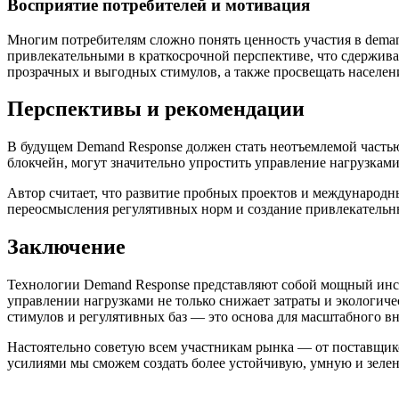
Восприятие потребителей и мотивация
Многим потребителям сложно понять ценность участия в demand
привлекательными в краткосрочной перспективе, что сдерживае
прозрачных и выгодных стимулов, а также просвещать населен
Перспективы и рекомендации
В будущем Demand Response должен стать неотъемлемой частью 
блокчейн, могут значительно упростить управление нагрузками
Автор считает, что развитие пробных проектов и международ
переосмысления регулятивных норм и создание привлекательных
Заключение
Технологии Demand Response представляют собой мощный инст
управлении нагрузками не только снижает затраты и экологич
стимулов и регулятивных баз — это основа для масштабного вн
Настоятельно советую всем участникам рынка — от поставщик
усилиями мы сможем создать более устойчивую, умную и зелен