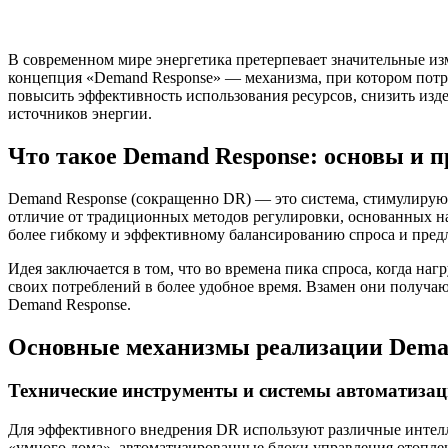
В современном мире энергетика претерпевает значительные и
концепция «Demand Response» — механизма, при котором потре
повысить эффективность использования ресурсов, снизить изд
источников энергии.
Что такое Demand Response: основы и
Demand Response (сокращенно DR) — это система, стимулирующ
отличие от традиционных методов регулировки, основанных на
более гибкому и эффективному балансированию спроса и пред
Идея заключается в том, что во времена пика спроса, когда на
своих потреблений в более удобное время. Взамен они получа
Demand Response.
Основные механизмы реализации Dema
Технические инструменты и системы автоматиза
Для эффективного внедрения DR используют различные интелл
«умного дома», автоматизированные блоки управления отопле