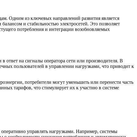
ам. Одним из ключевых направлений развития является
 балансом и стабильностью электросетей. Это позволяет
астущего потребления и интеграции возобновляемых
в ответ на сигналы оператора сети или производителя. В
ечных пользователей в управлении нагрузками, что приводит к
ктроэнергии, потребители могут уменьшить или перенести часть
анных тарифов, что стимулирует их к участию в системе
 оперативно управлять нагрузками. Например, системы
ы о необходимости снижения потребления и автоматически