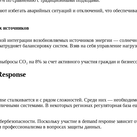
15% по сравнению с традиционными подходами.
ют избегать аварийных ситуаций и отключений, что обеспечива
х источников
ной интеграции возобновляемых источников энергии — солнечно
затрудняет балансировку систем. Взяв на себя управление нагру
выбросы СО₂ на 8% за счет активного участия граждан и бизнес
esponse
se сталкивается и с рядом сложностей. Среди них — необходим
личными системами. В некоторых регионах регуляторная база ещ
ербезопасности. Поскольку участие в demand response зависит
и и профессионализма в вопросах защиты данных.