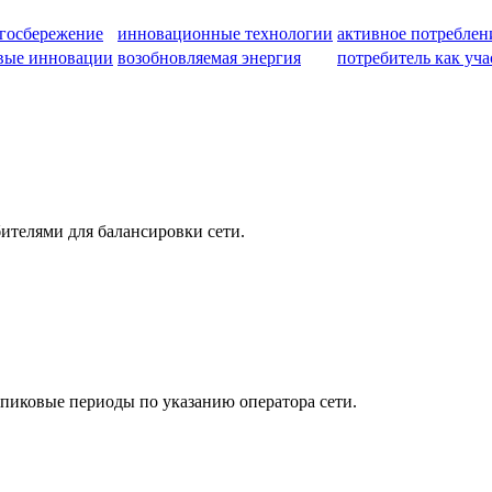
госбережение
инновационные технологии
активное потреблен
вые инновации
возобновляемая энергия
потребитель как уч
ителями для балансировки сети.
пиковые периоды по указанию оператора сети.