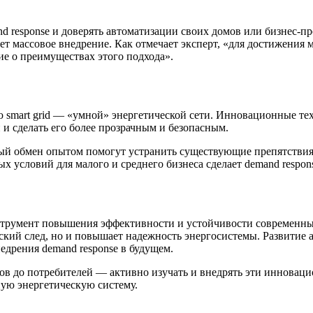
 response и доверять автоматизации своих домов или бизнес-пр
т массовое внедрение. Как отмечает эксперт, «для достижения 
ие о преимуществах этого подхода».
smart grid — «умной» энергетической сети. Инновационные техн
 и сделать его более прозрачным и безопасным.
ный обмен опытом помогут устранить существующие препятствия
 условий для малого и среднего бизнеса сделает demand respon
румент повышения эффективности и устойчивости современных 
еский след, но и повышает надежность энергосистемы. Развитие
едрения demand response в будущем.
ов до потребителей — активно изучать и внедрять эти инновац
ую энергетическую систему.