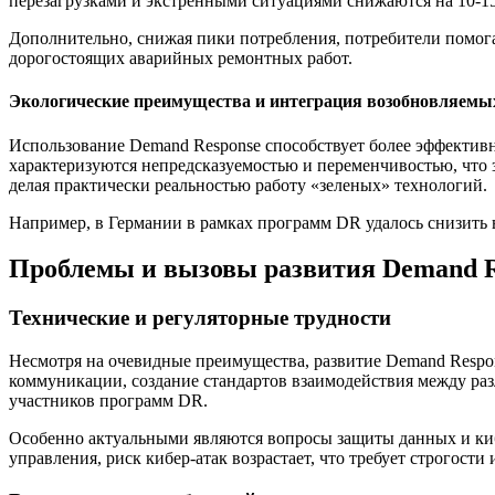
перезагрузками и экстренными ситуациями снижаются на 10-
Дополнительно, снижая пики потребления, потребители помога
дорогостоящих аварийных ремонтных работ.
Экологические преимущества и интеграция возобновляемы
Использование Demand Response способствует более эффектив
характеризуются непредсказуемостью и переменчивостью, что 
делая практически реальностью работу «зеленых» технологий.
Например, в Германии в рамках программ DR удалось снизить 
Проблемы и вызовы развития Demand R
Технические и регуляторные трудности
Несмотря на очевидные преимущества, развитие Demand Respon
коммуникации, создание стандартов взаимодействия между раз
участников программ DR.
Особенно актуальными являются вопросы защиты данных и киб
управления, риск кибер-атак возрастает, что требует строгост