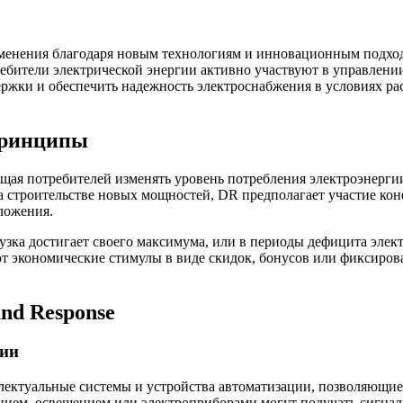
зменения благодаря новым технологиям и инновационным подход
бители электрической энергии активно участвуют в управлении
ержки и обеспечить надежность электроснабжения в условиях р
 принципы
ая потребителей изменять уровень потребления электроэнергии 
 строительстве новых мощностей, DR предполагает участие кон
ложения.
грузка достигает своего максимума, или в периоды дефицита эле
ют экономические стимулы в виде скидок, бонусов или фиксиров
nd Response
ции
ектуальные системы и устройства автоматизации, позволяющие
нием, освещением или электроприборами могут получать сигнал