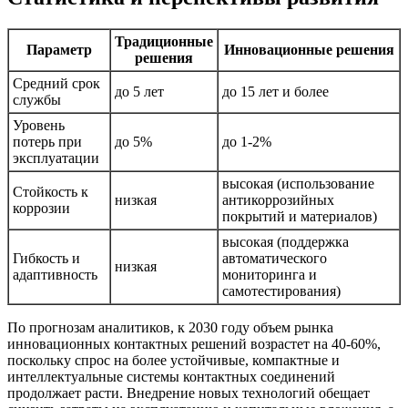
Традиционные
Параметр
Инновационные решения
решения
Средний срок
до 5 лет
до 15 лет и более
службы
Уровень
потерь при
до 5%
до 1-2%
эксплуатации
высокая (использование
Стойкость к
низкая
антикоррозийных
коррозии
покрытий и материалов)
высокая (поддержка
Гибкость и
автоматического
низкая
адаптивность
мониторинга и
самотестирования)
По прогнозам аналитиков, к 2030 году объем рынка
инновационных контактных решений возрастет на 40-60%,
поскольку спрос на более устойчивые, компактные и
интеллектуальные системы контактных соединений
продолжает расти. Внедрение новых технологий обещает