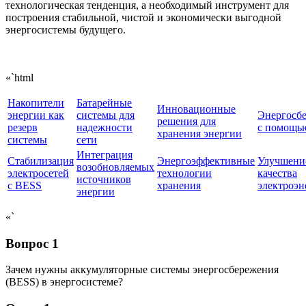
технологическая тенденция, а необходимый инструмент для
построения стабильной, чистой и экономически выгодной
энергосистемы будущего.
«`html
Накопители
Батарейные
Инновационные
энергии как
системы для
Энергосб
решения для
резерв
надежности
с помощь
хранения энергии
системы
сети
Интеграция
Стабилизация
Энергоэффективные
Улучшени
возобновляемых
электросетей
технологии
качества
источников
с BESS
хранения
электроэн
энергии
«`
Вопрос 1
Зачем нужны аккумуляторные системы энергосбережения
(BESS) в энергосистеме?