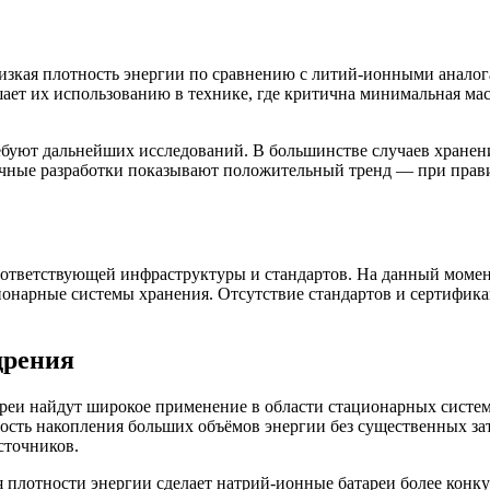
изкая плотность энергии по сравнению с литий-ионными аналог
ешает их использованию в технике, где критична минимальная м
буют дальнейших исследований. В большинстве случаев хранени
аучные разработки показывают положительный тренд — при прав
оответствующей инфраструктуры и стандартов. На данный момен
ионарные системы хранения. Отсутствие стандартов и сертифика
дрения
ареи найдут широкое применение в области стационарных систем
ность накопления больших объёмов энергии без существенных з
сточников.
я плотности энергии сделает натрий-ионные батареи более конк