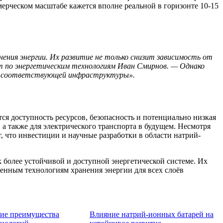
ерческом масштабе кажется вполне реальной в горизонте 10-15
ния энергии. Их развитие не только снизит зависимость от
ст по энергетическим технологиям Иван Смирнов. — Однако
ие соответствующей инфраструктуры».
я доступность ресурсов, безопасность и потенциально низкая
 а также для электрического транспорта в будущем. Несмотря
 что инвестиции и научные разработки в области натрий-
более устойчивой и доступной энергетической системе. Их
менным технологиям хранения энергии для всех слоёв
ие преимущества
Влияние натрий-ионных батарей на