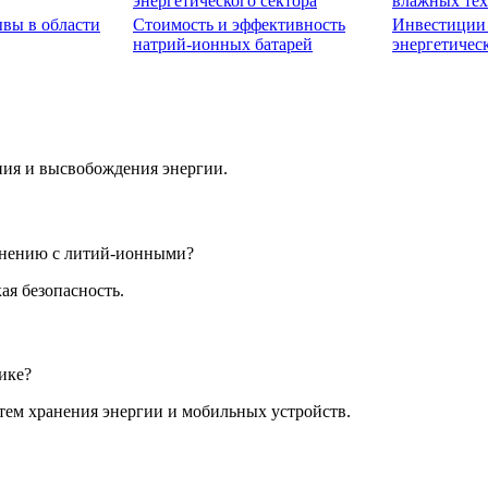
энергетического сектора
влажных те
вы в области
Стоимость и эффективность
Инвестиции
натрий-ионных батарей
энергетичес
ния и высвобождения энергии.
внению с литий-ионными?
ая безопасность.
ике?
тем хранения энергии и мобильных устройств.