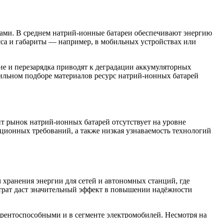
ами. В среднем натрий-ионные батареи обеспечивают энергию
асса и габариты — например, в мобильных устройствах или
е и перезарядка приводят к деградации аккумуляторных
ильном подборе материалов ресурс натрий-ионных батарей
т рынок натрий-ионных батарей отсутствует на уровне
ционных требований, а также низкая узнаваемость технологий
 хранения энергии для сетей и автономных станций, где
атрат даст значительный эффект в повышении надёжности
урентоспособными и в сегменте электромобилей. Несмотря на