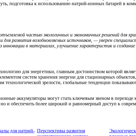
уть, подготовка к использованию натрий-ионных батарей в комм
ъемлемой частью экологичных и экономичных решений для хране
и для развития возобновляемых источников, — уверен специали
з инновации в материалах, улучшение характеристик и создан
нологию для энергетики, главным достоинством которой являетс
 элементом систем хранения энергии для стационарных объектов,
м технологической зрелости, глобальные тенденции показывают,
онные аккумуляторы могут стать ключевым звеном в переходе к 
, но и обеспечить более широкий и равномерный доступ к совре
алы для натрий-
Перспективы развития
Экологическ