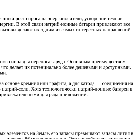
янный рост спроса на энергоносители, ускорение темпов
ергии. В этой связи натрий-ионные батареи привлекают все
и вызовы делают их одним из самых интересных направлений
вного иона для переноса заряда. Основным преимуществом
, что делает их потенциально более дешевыми и доступными.
ами.
на основе кремния или графита, а для катода — соединения на
 натрий-соли. Хотя технологически натрий-ионные батареи в
 привлекательными для ряда приложений.
х элементов на Земле, его запасы превышают запасы лития в
я — порядка 86 миллионов тонн. Это способствует снижению