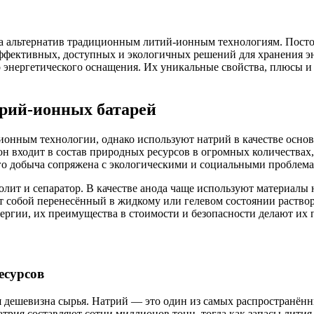
ка альтернатив традиционным литий-ионным технологиям. Посто
ффективных, доступных и экологичных решений для хранения эн
о энергетического оснащения. Их уникальные свойства, плюсы 
рий-ионных батарей
ионным технологии, однако используют натрий в качестве осно
он входит в состав природных ресурсов в огромных количествах
его добыча сопряжена с экологическими и социальными проблем
олит и сепаратор. В качестве анода чаще используют материалы 
т собой перенесённый в жидкому или гелевом состоянии раствор
ергии, их преимущества в стоимости и безопасности делают их
есурсов
дешевизна сырья. Натрий — это один из самых распространённы
трия составляют сотни миллионов тонн, тогда как запасы лити