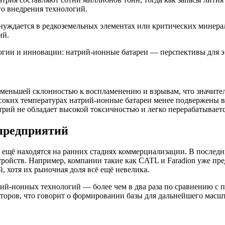
о внедрения технологий.
нуждается в редкоземельных элементах или критических минерал
ий.
 меньшей склонностью к воспламенению и взрывам, что значит
соких температурах натрий-ионные батареи менее подвержены 
рий не обладает высокой токсичностью и легко перерабатываетс
предприятий
 ещё находятся на ранних стадиях коммерциализации. В послед
ройств. Например, компании такие как CATL и Faradion уже пр
, хотя их рыночная доля всё ещё невелика.
трий-ионных технологий — более чем в два раза по сравнению с
оров, что говорит о формировании базы для дальнейшего масш