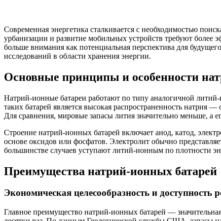
Современная энергетика сталкивается с необходимостью поис
урбанизации и развитие мобильных устройств требуют более э
больше внимания как потенциальная перспектива для будущег
исследований в области хранения энергии.
Основные принципы и особенности нат
Натрий-ионные батареи работают по типу аналогичной литий-
таких батарей является высокая распространенность натрия — 
Для сравнения, мировые запасы лития значительно меньше, а 
Строение натрий-ионных батарей включает анод, катод, электр
основе оксидов или фосфатов. Электролит обычно представляе
большинстве случаев уступают литий-ионным по плотности эн
Преимущества натрий-ионных батарей
Экономическая целесообразность и доступность р
Главное преимущество натрий-ионных батарей — значительная 
десятки раз. По данным Геологической службы США, запасы на