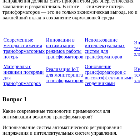
направления должны стать приоритетом для энергетических
компаний и разработчиков. В итоге — снижение потерь
трансформаторов — это не только экономическая выгода, но и
важнейший вклад в сохранение окружающей среды.
Современные
Инновации в
Использование
Эн
методы снижения
оптимизации
интеллектуальных
те
трансформаторных
режимов работы
систем для
эл
потерь
трансформаторов
трансформаторов
Материалы с
Обновление
Реализация IoT
Ин
низкими потерями
трансформаторов с
для мониторинга
те
для
высокоэффективными
трансформаторов
эл
трансформаторов
сердечниками
Вопрос 1
Какие современные технологии применяются для
оптимизации режимов трансформаторов?
Использование систем автоматического регулирования
напряжения и интеллектуальных систем управления.