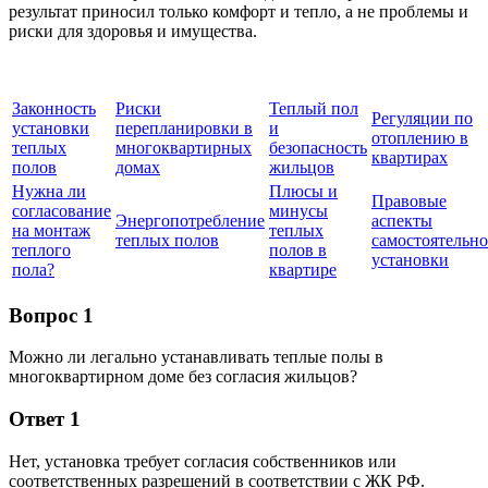
результат приносил только комфорт и тепло, а не проблемы и
риски для здоровья и имущества.
Законность
Риски
Теплый пол
Регуляции по
установки
перепланировки в
и
отоплению в
теплых
многоквартирных
безопасность
квартирах
полов
домах
жильцов
Нужна ли
Плюсы и
Правовые
согласование
минусы
Энергопотребление
аспекты
на монтаж
теплых
теплых полов
самостоятельн
теплого
полов в
установки
пола?
квартире
Вопрос 1
Можно ли легально устанавливать теплые полы в
многоквартирном доме без согласия жильцов?
Ответ 1
Нет, установка требует согласия собственников или
соответственных разрешений в соответствии с ЖК РФ.