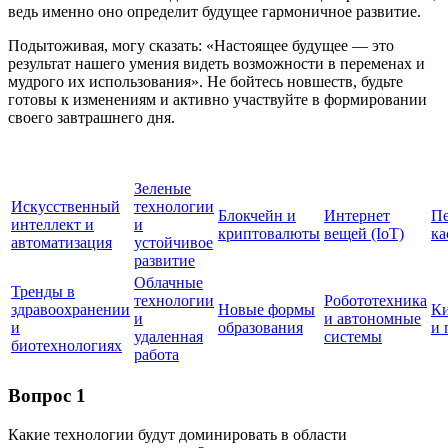
ведь именно оно определит будущее гармоничное развитие.
Подытоживая, могу сказать: «Настоящее будущее — это
результат нашего умения видеть возможности в переменах и
мудрого их использования». Не бойтесь новшеств, будьте
готовы к изменениям и активно участвуйте в формировании
своего завтрашнего дня.
Зеленые
Искусственный
технологии
Блокчейн и
Интернет
Пе
интеллект и
и
криптовалюты
вещей (IoT)
ка
автоматизация
устойчивое
развитие
Облачные
Тренды в
технологии
Робототехника
здравоохранении
Новые формы
Ки
и
и автономные
и
образования
и 
удаленная
системы
биотехнологиях
работа
Вопрос 1
Какие технологии будут доминировать в области