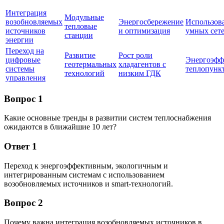
Интеграция
Модульные
возобновляемых
Энергосбережение
Использов
тепловые
источников
и оптимизация
умных сет
станции
энергии
Переход на
Развитие
Рост роли
цифровые
Энергоэфф
геотермальных
хладагентов с
системы
теплопунк
технологий
низким ГДК
управления
Вопрос 1
Какие основные тренды в развитии систем теплоснабжения
ожидаются в ближайшие 10 лет?
Ответ 1
Переход к энергоэффективным, экологичным и
интегрированным системам с использованием
возобновляемых источников и smart-технологий.
Вопрос 2
Почему важна интеграция возобновляемых источников в