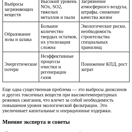
Высокий уровень
Загрязнение
Выбросы
NOx, SO2,
атмосферного воздуха,
загрязняющих
тяжелых
штрафы, снижение
веществ
металлов и пыли
качества жизни
Большое
Экологические риски,
количество
необходимость
Образование
твердых остатков,
строительства
золы и шлака
их утилизация
специальных
сложна
хранилищ
Неэффективные
процессы
Энергетические
Понижение КПД, рост
очистки и
потери
затрат
регенерации
газов
Еще одна существенная проблема — это выбросы диоксинов
и других токсичных веществ при высокотемпературных
режимах сжигания, что влечет за собой необходимость
повышения уровня экологической фильтрации. Это
увеличивает капитальные и операционные издержки.
Мнение эксперта и советы