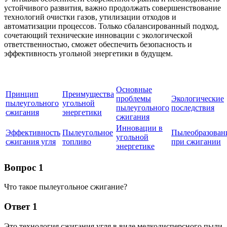
устойчивого развития, важно продолжать совершенствование
технологий очистки газов, утилизации отходов и
автоматизации процессов. Только сбалансированный подход,
сочетающий технические инновации с экологической
ответственностью, сможет обеспечить безопасность и
эффективность угольной энергетики в будущем.
Основные
Принцип
Преимущества
проблемы
Экологические
пылеугольного
угольной
пылеугольного
последствия
сжигания
энергетики
сжигания
Инновации в
Эффективность
Пылеугольное
Пылеобразован
угольной
сжигания угля
топливо
при сжигании
энергетике
Вопрос 1
Что такое пылеугольное сжигание?
Ответ 1
Это технология сжигания угля в виде мелкодисперсного пыли