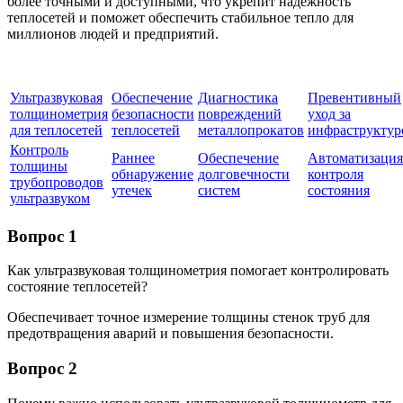
более точными и доступными, что укрепит надежность
теплосетей и поможет обеспечить стабильное тепло для
миллионов людей и предприятий.
Ультразвуковая
Обеспечение
Диагностика
Превентивный
толщинометрия
безопасности
повреждений
уход за
для теплосетей
теплосетей
металлопрокатов
инфраструктур
Контроль
Раннее
Обеспечение
Автоматизация
толщины
обнаружение
долговечности
контроля
трубопроводов
утечек
систем
состояния
ультразвуком
Вопрос 1
Как ультразвуковая толщинометрия помогает контролировать
состояние теплосетей?
Обеспечивает точное измерение толщины стенок труб для
предотвращения аварий и повышения безопасности.
Вопрос 2