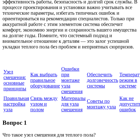
эффективность работы, безопасность и долгий срок службы. В
процессе проектирования и установки важно учитывать все
технические параметры, избегать типичных ошибок и
ориентироваться на рекомендации специалистов. Только при
аккуратной работе с этим элементом система обеспечит
комфорт, экономию энергии и сохранность вашего имущества
на долгие годы. Помните, что системный подход и
внимательное отношение к деталям — это залог успешной
укладки теплого пола без проблем и неприятных сюрпризов.
Ошибки
Узел
Как выбрать
при
Обеспечить
Темпера
смешения:
правильное
монтаже
долговечность
режим в
основные
оборудование
узла
системы
системе
принципы
смешения
Правильная
Связь между
Материалы
Как не
Советы по
настройка
узлом и
для узла
допустит
монтажу узла
узла
полом
смешения
ошибок
Вопрос 1
Что такое узел смешения для теплого пола?