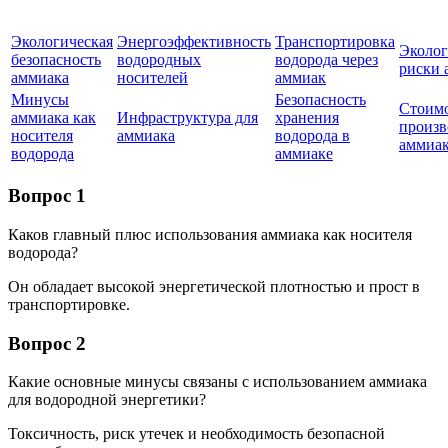
Экологическая
Энергоэффективность
Транспортировка
Эколог
безопасность
водородных
водорода через
риски 
аммиака
носителей
аммиак
Минусы
Безопасность
Стоим
аммиака как
Инфраструктура для
хранения
произв
носителя
аммиака
водорода в
аммиа
водорода
аммиаке
Вопрос 1
Каков главный плюс использования аммиака как носителя
водорода?
Он обладает высокой энергетической плотностью и прост в
транспортировке.
Вопрос 2
Какие основные минусы связаны с использованием аммиака
для водородной энергетики?
Токсичность, риск утечек и необходимость безопасной