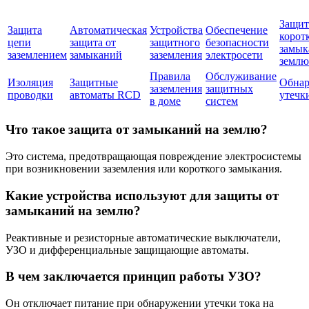
Защит
Защита
Автоматическая
Устройства
Обеспечение
корот
цепи
защита от
защитного
безопасности
замык
заземлением
замыканий
заземления
электросети
землю
Правила
Обслуживание
Изоляция
Защитные
Обна
заземления
защитных
проводки
автоматы RCD
утечк
в доме
систем
Что такое защита от замыканий на землю?
Это система, предотвращающая повреждение электросистемы
при возникновении заземления или короткого замыкания.
Какие устройства используют для защиты от
замыканий на землю?
Реактивные и резисторные автоматические выключатели,
УЗО и дифференциальные защищающие автоматы.
В чем заключается принцип работы УЗО?
Он отключает питание при обнаружении утечки тока на