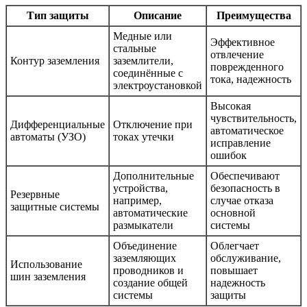
Тип защиты
Описание
Преимущества
Медные или
Эффективное
стальные
отвлечение
Контур заземления
заземлители,
поврежденного
соединённые с
тока, надежность
электроустановкой
Высокая
чувствительность,
Дифференциальные
Отключение при
автоматическое
автоматы (УЗО)
токах утечки
исправление
ошибок
Дополнительные
Обеспечивают
устройства,
безопасность в
Резервные
например,
случае отказа
защитные системы
автоматические
основной
размыкатели
системы
Объединение
Облегчает
заземляющих
обслуживание,
Использование
проводников и
повышает
шин заземления
создание общей
надежность
системы
защиты